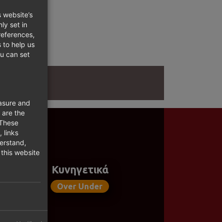
 website’s
ly set in
references,
s to help us
ou can set
easure and
 are the
 These
 links
derstand,
this website
Κυνηγετικά
Over Under