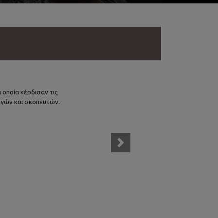
ΣΦΟΡΑ για μεγάλη
ίων για τσίχλα και
η γκάμα φυσιγγίων για τσίχλα και
Next
ερα...