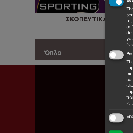
Ess
The
ser
ΣΚΟΠΕΥΤΙΚΑ
res
or 
det
you
Pur
Όπλα
Pe
The
imp
mos
coo
cli
imp
fro
Pur
Ena