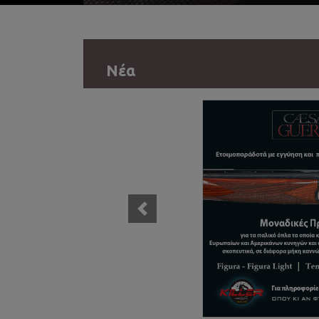
Νέα
τις
τών.
Previous