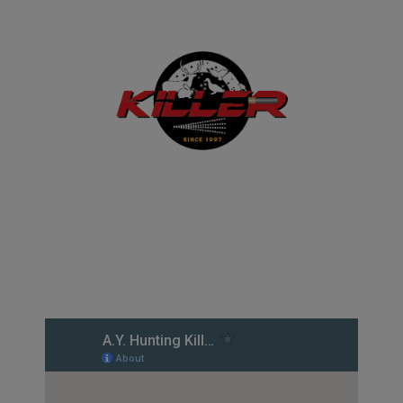
A.Y. HUNTING KILLER
Πατρ. Φωτίου 47, Κ. Πολεμίδια, Λεμεσός
Τηλ:
+357 25 395 630
Mob:
+357 99 651 006
Fax:
+357 25 712 035