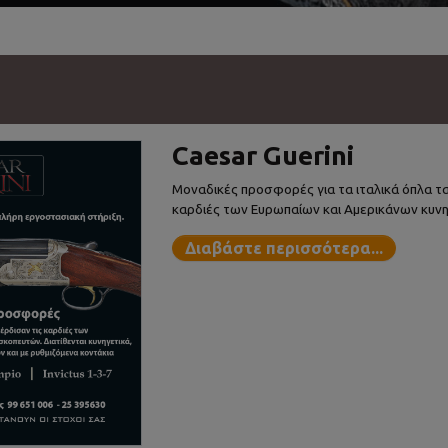
ΜΕΓΑΛΗ ΠΡΟ
γκάμα φυσιγγ
τρασχήλες
Μεγάλη προσφορά σε μεγάλ
τρασχήλες
Διαβάστε περισσότ