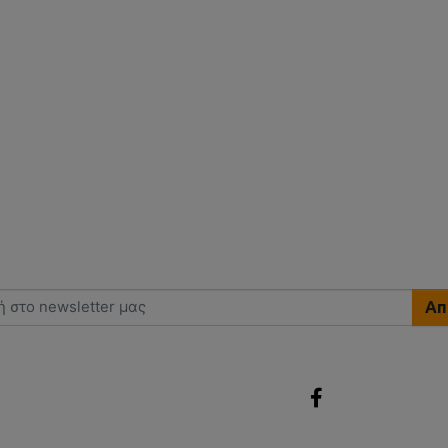
Απ
ι να λαμβάνω newsletters από το Hunting Killer.
Ακολουθήστε μας στα
Social Media