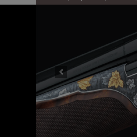
 με
έξη
ς
Previous
α...